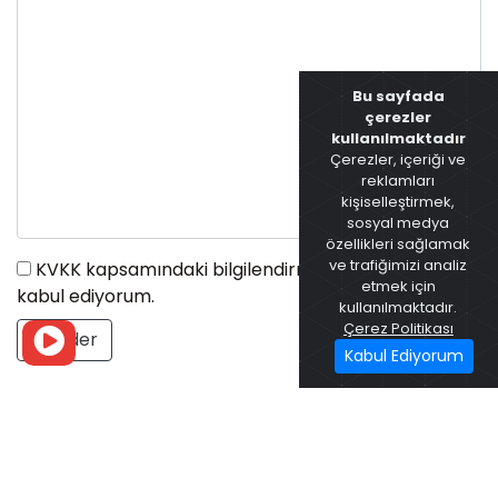
Bu sayfada
çerezler
kullanılmaktadır
Çerezler, içeriği ve
reklamları
kişiselleştirmek,
sosyal medya
özellikleri sağlamak
ve trafiğimizi analiz
KVKK kapsamındaki bilgilendirmeyi okudum ve
etmek için
kabul ediyorum.
kullanılmaktadır.
Çerez Politikası
Gönder
Kabul Ediyorum
Yönetim Ofisi
Aşağıdaki adresler üzerinden yönetim ofisimize
ulaşabilir, her türlü dilek şikayet ve sorularınızı
iletebilirsiniz.